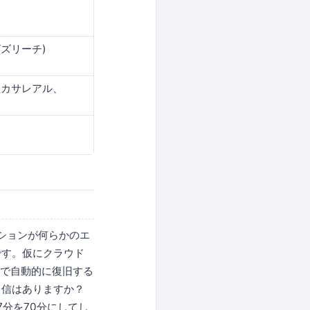
ビズリーチ)
社カサレアル、
ーションが何らかのエ
です。仮にクラウド
分で自動的に復旧する
自信はありますか？
7分を70分にしてし