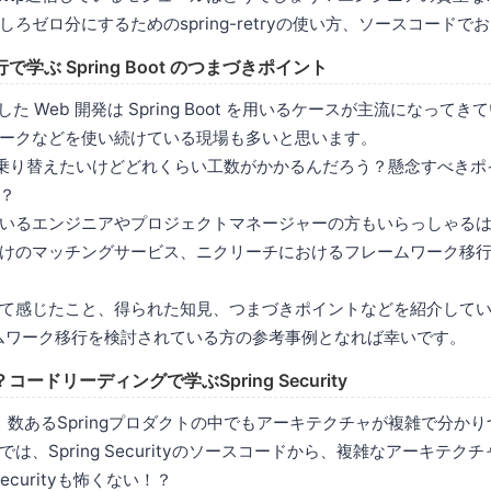
ろゼロ分にするためのspring-retryの使い方、ソースコードで
学ぶ Spring Boot のつまづきポイント
用した Web 開発は Spring Boot を用いるケースが主流になっ
ークなどを使い続けている現場も多いと思います。
ng に乗り替えたいけどどれくらい工数がかかるんだろう？懸念すべき
？
いるエンジニアやプロジェクトマネージャーの方もいらっしゃる
けのマッチングサービス、ニクリーチにおけるフレームワーク移
て感じたこと、得られた知見、つまづきポイントなどを紹介して
フレームワーク移行を検討されている方の参考事例となれば幸いです。
ードリーディングで学ぶSpring Security
rityは、数あるSpringプロダクトの中でもアーキテクチャが複雑で分
は、Spring Securityのソースコードから、複雑なアーキテク
Securityも怖くない！？