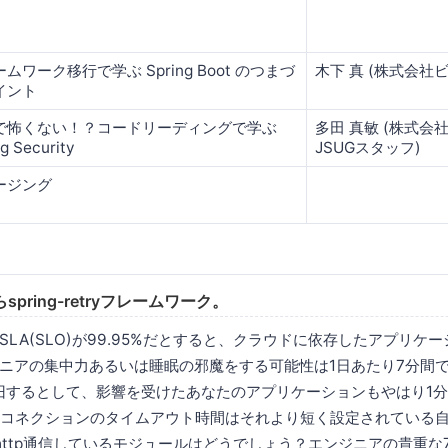
ムワーク移行で学ぶ Spring Boot のつまづ
木下 真 (株式会社
イント
で怖くない！？コードリーディングで学ぶ
多田 真敏 (株式会
g Security
JSUGスタッフ)
ージング
pring-retryフレームワーク。
LA(SLO)が99.95%だとすると、クラウドに依存したアプリケ
ニアの集中力あるいは睡眠の邪魔をする可能性は1日あたり7分間
旧するとして、影響を受けたあなたのアプリケーションもやはり1
のコネクションのタイムアウト時間はそれより短く設定されている
Iにhttp通信しているモジュールはどうでしょう？エンジニアの貴重な