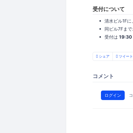
受付について
清水ビル1F
同ビル7Fま
受付は
19:30
シェア
ツイート
コメント
ログイン
コ